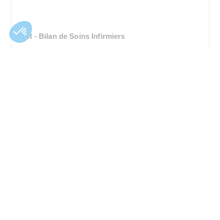
BSI - Bilan de Soins Infirmiers
Programme intégré
DPC
E-learning
Classe virtuelle
Présentiel
BSI