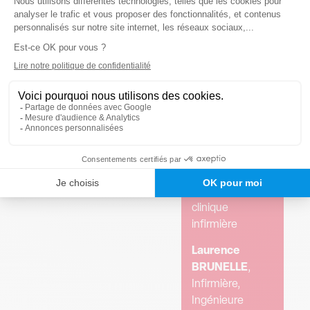
l’exercice libéral
Infirmier,
quotidien ?
Formateur,
Quel impact sur la
Expert judiciaire
responsabilité
auprès de la cour
professionnelle ?
d’Appel d’Aix en
Voir le replay
Provence
Louise RUIZ
,
Infirmière,
Formatrice,
Consultante et
spécialiste
clinique
infirmière
Laurence
BRUNELLE
,
Infirmière,
Ingénieure