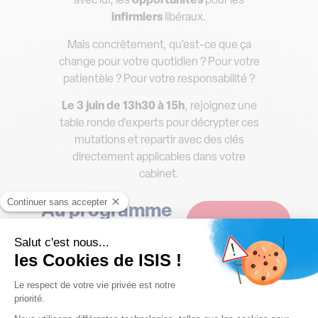
avec lui, les
opportunités
pour les
infirmiers
libéraux.
Mais concrètement, qu’est-ce que ça
change pour votre quotidien ? Pour votre
patientèle ? Pour votre responsabilité ?
Le 3 juin de 13h30 à 15h
, rejoignez une
table ronde d’experts pour décrypter ces
mutations et repartir avec des clés
directement applicables dans votre
cabinet.
Au programme
Nos
Les compétences
et nouvelles
Experts
missions de l’IDE
Quelles
Pascal
applications dans
VASSEUR
,