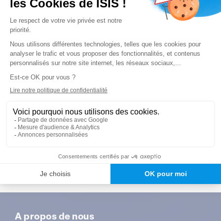
loi qui s’annonce fondatrice pour notre exercice ?
Prévention, coordination, autonomie, consultation
?
À partir de quand ?
Voir le replay
Notre Experte
Laurence Brunelle
: Directrice pédagogique chez
Isis Santé
A propos de nous