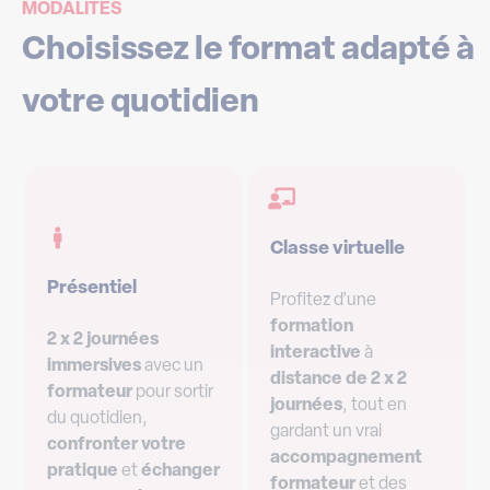
MODALITÉS
Choisissez le format adapté à
votre quotidien
Classe virtuelle
Présentiel
Profitez d’une
formation
2 x 2 journées
interactive
à
immersives
avec un
distance de 2 x 2
formateur
pour sortir
journées
, tout en
du quotidien,
gardant un vrai
confronter votre
accompagnement
pratique
et
échanger
formateur
et des