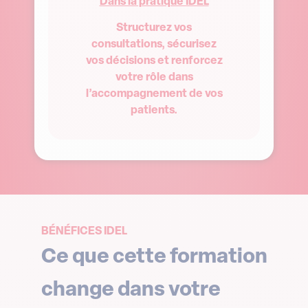
Dans la pratique IDEL
Structurez vos
consultations, sécurisez
vos décisions et renforcez
votre rôle dans
l’accompagnement de vos
patients.
BÉNÉFICES IDEL
Ce que cette formation
change dans votre