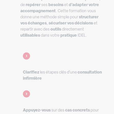
de
repérer
ses
besoins
et
d’adapter
votre
accompagnement
. Cette formation vous
donne une méthode simple pour
structurer
vos
échanges
,
sécuriser
vos
décisions
et
repartir avec des
outils
directement
utilisables
dans votre
pratique
IDEL.
Clarifiez
les étapes clés d’une
consultation
infirmière
Appuye
z-v
ous
sur des
cas
concrets
pour