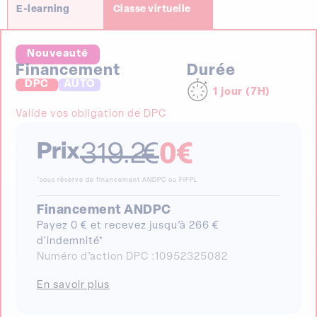
E-learning
Classe virtuelle
Nouveauté
Financement
Durée
DPC
AUTO
1 jour (7H)
Valide vos obligation de DPC
Prix
319.2
€
0
€
*sous réserve de financement ANDPC ou FIFPL
Financement ANDPC
Payez 0 € et recevez jusqu’à 266 €
d'indemnité*
Numéro d’action DPC :
10952325082
En savoir plus