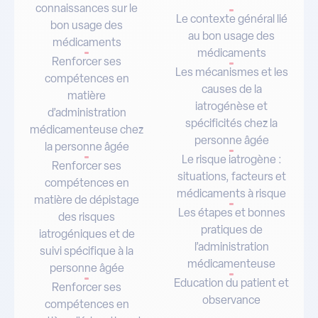
connaissances sur le
Le contexte général lié
bon usage des
au bon usage des
médicaments
médicaments
Renforcer ses
Les mécanismes et les
compétences en
causes de la
matière
iatrogénèse et
d’administration
spécificités chez la
médicamenteuse chez
personne âgée
la personne âgée
Le risque iatrogène :
Renforcer ses
situations, facteurs et
compétences en
médicaments à risque
matière de dépistage
Les étapes et bonnes
des risques
pratiques de
iatrogéniques et de
l’administration
suivi spécifique à la
médicamenteuse
personne âgée
Education du patient et
Renforcer ses
observance
compétences en