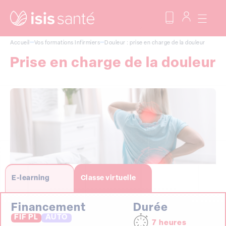
Accueil
Vos formations
Infirmiers
Douleur : prise en charge de la douleur
Prise en charge de la douleur
E-learning
Classe virtuelle
Financement
Durée
FIF PL
AUTO
7 heures