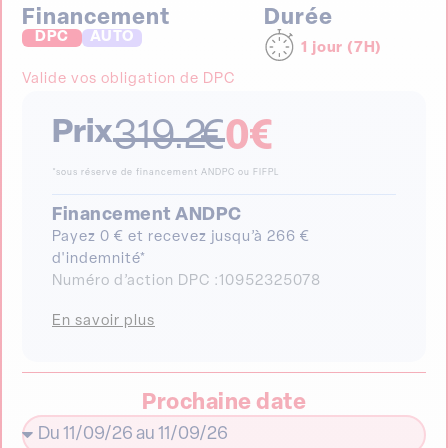
Financement
Durée
DPC
AUTO
1 jour (7H)
Valide vos obligation de DPC
Prix
319.2
€
0
€
*sous réserve de financement ANDPC ou FIFPL
Financement ANDPC
Payez 0 € et recevez jusqu’à 266 €
d'indemnité*
Numéro d’action DPC :
10952325078
En savoir plus
Prochaine date