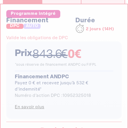
Programme intégré
Financement
Durée
DPC
AUTO
2 jours (14H)
Valide les obligations de DPC
Prix
843.6
€
0
€
*sous réserve de financement ANDPC ou FIFPL
Financement ANDPC
Payez 0 € et recevez jusqu’à 532 €
d'indemnité*
Numéro d’action DPC :
10952325018
En savoir plus
Prochaine date