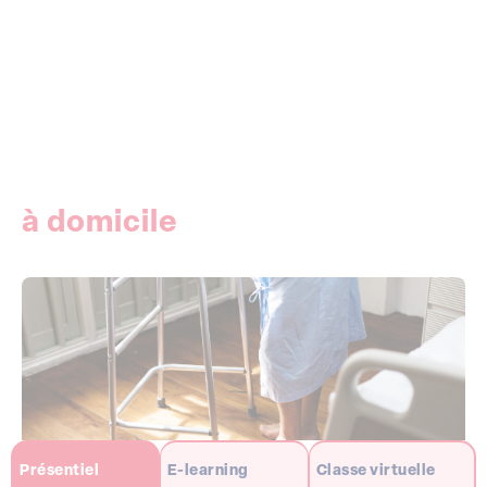
Accueil
Vos formations
Infirmiers
Chirurgie ambulatoire : retour précoce de chirurgie à domicile
Retour précoce de chirurgie
à domicile
Présentiel
E-learning
Classe virtuelle