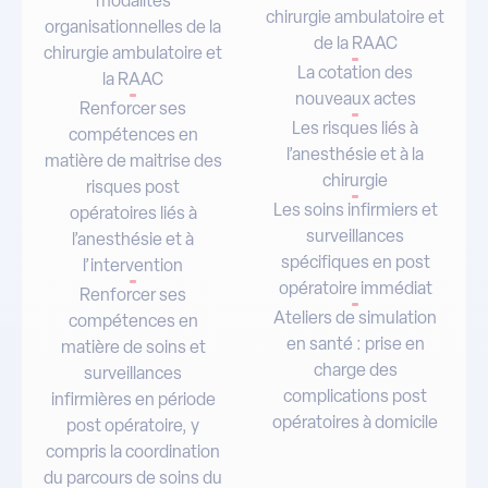
de la RAAC
chirurgie ambulatoire et
La cotation des
la RAAC
nouveaux actes
Renforcer ses
Les risques liés à
compétences en
l’anesthésie et à la
matière de maitrise des
chirurgie
risques post
Les soins infirmiers et
opératoires liés à
surveillances
l’anesthésie et à
spécifiques en post
l’intervention
opératoire immédiat
Renforcer ses
Ateliers de simulation
compétences en
en santé : prise en
matière de soins et
charge des
surveillances
complications post
infirmières en période
opératoires à domicile
post opératoire, y
compris la coordination
du parcours de soins du
patient opéré