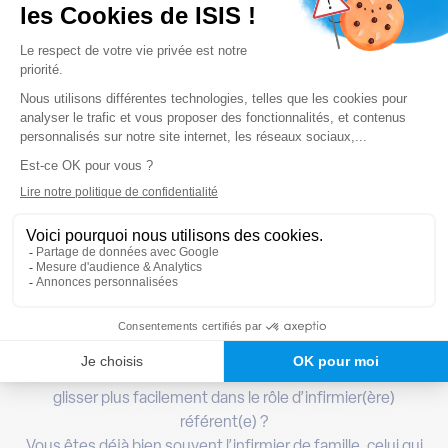
Un nouveau rôle dont il faut
s’emparer
La loi prévoit ce dispositif pour les patients en ALD. Les
missions de l’infirmier référent restent à écrire et les
décrets d’application devraient rapidement faire la lumière
sur les détails de ce nouveau rôle. D’ores et déjà, vous
seuls avez cette vision holistique des patients : une prise
en compte de toutes les dimensions d’une personne, au-
delà de sa pathologie. En un seul coup d’œil, en entrant au
domicile de vos patients, vous avez une vision claire et
rapide des mesures et conseils à proposer, des actions à
mener. Cette faculté d’analyse fine et de raisonnement
clinique : c’est là votre quotidien. Que diriez-vous de
renforcer ces compétences afin d’être en mesure
d’assumer pleinement ces nouvelles missions et ainsi vous
glisser plus facilement dans le rôle d’infirmier(ère)
référent(e) ?
Vous êtes déjà bien souvent l’infirmier de famille, celui qui