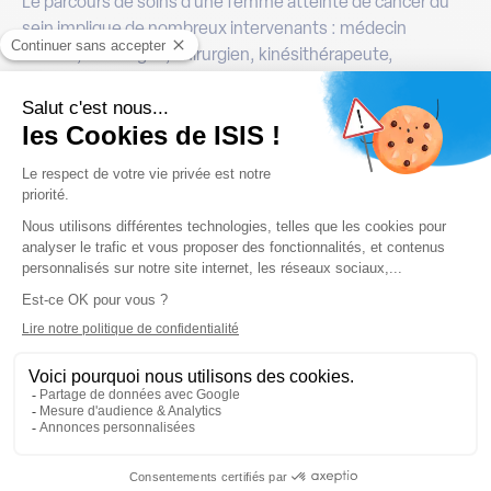
Le parcours de soins d’une femme atteinte de cancer du
sein implique de nombreux intervenants : médecin
traitant, oncologue, chirurgien, kinésithérapeute,
psychologue, assistante sociale, associations,
radiothérapeute … Les IDEL se trouvent souvent au
centre
de cette organisation
, faisant le lien entre l’hôpital et le
domicile.
Ils transmettent des informations essentielles aux équipes
spécialisées, alertent en cas d’aggravation d’un symptôme.
Veillent à l’observance des traitements et orientent les
patientes vers des soins de support. Par conséquent, en
coordonnant et en fluidifiant ce parcours complexe, ils
évitent les ruptures de suivi. De plus, ils réduisent le stress
des patientes et optimisent la qualité des soins. Leur rôle
pivot est donc un
gage de sécurité et de coordination
dans l’accompagnement.